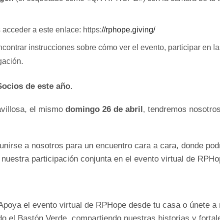
acceder a este enlace: https:
//rphope.giving/
ontrar instrucciones sobre cómo ver el evento, participar en las
gación.
ocios de este año.
avillosa, el mismo
domingo 26 de abril
, tendremos nosotros
unirse a nosotros para un encuentro cara a cara, donde pod
 nuestra participación conjunta en el evento virtual de RPHo
 Apoya el evento virtual de RPHope desde tu casa o únete a
do el Bastón Verde, compartiendo nuestras historias y forta