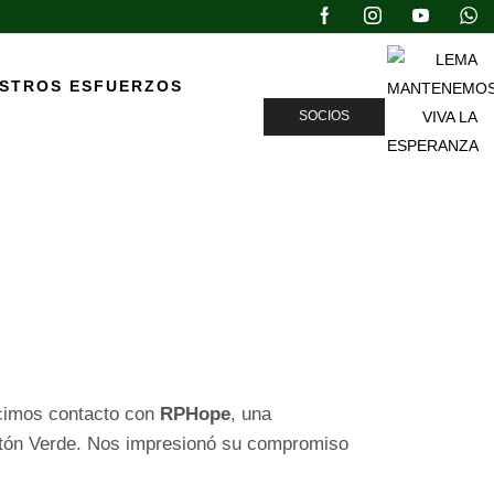
ESTROS ESFUERZOS
SOCIOS
ional Con RPHope
icimos contacto con
RPHope
, una
astón Verde. Nos impresionó su compromiso