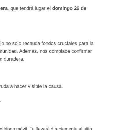
vera
, que tendrá lugar el
domingo 26 de
jo no solo recauda fondos cruciales para la
omunidad. Además, nos complace confirmar
n duradera.
yuda a hacer visible la causa.
.
fono móvil. Te llevará directamente al sitio