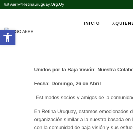
Aerr@retinauruguay.org.uy
INICIO
¿QUIÉN
Abrir barra de herramientas
Unidos Por La B
Unidos por la Baja Visión: Nuestra Colab
Fecha: Domingo, 26 de Abril
¡Estimados socios y amigos de la comunida
En Retina Uruguay, estamos emocionados de 
organización similar a la nuestra basada e
con la comunidad de baja visión y sus esfue