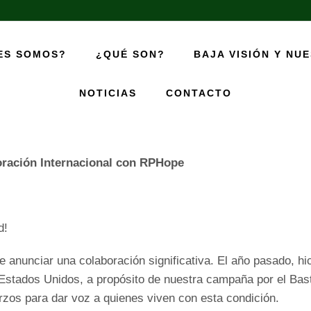
ES SOMOS?
¿QUÉ SON?
BAJA VISIÓN Y NU
aja Visión: Nuestra Colaboración Internac
NOTICIAS
CONTACTO
05/04/2026
/
Agregador por
Héctor Martínez
/
438
oración Internacional con RPHope
d!
anunciar una colaboración significativa. El año pasado, h
n Estados Unidos, a propósito de nuestra campaña por el B
rzos para dar voz a quienes viven con esta condición.