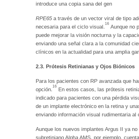
introduce una copia sana del gen
RPE65
a través de un vector viral de tipo a
16
necesaria para el ciclo visual.
Aunque no pu
puede mejorar la visión nocturna y la capac
enviando una señal clara a la comunidad cie
clínicos en la actualidad para una amplia 
2.3. Prótesis Retinianas y Ojos Biónicos
Para los pacientes con RP avanzada que han
16
opción.
En estos casos, las prótesis retini
indicado para pacientes con una pérdida visu
de un implante electrónico en la retina y u
enviando información visual rudimentaria al 
Aunque los nuevos implantes Argus II ya no 
subretiniano Alpha AMS, por ejemplo, cuenta