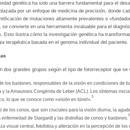
eidad genética ha sido una barrera fundamental para el desar
azada por un enfoque de medicina de precisión, donde cada 
dentificación de mutaciones altamente prevalentes o «fundad
, se convierte en una herramienta invaluable para el diagnós
. Esto ilustra cómo la investigación genética ha transforma
ia terapéutica basada en el genoma individual del paciente.
cas
 dos grandes grupos según el tipo de fotorreceptor que se v
de los bastones, responsables de la visión en condiciones de b
a y la Amaurosis Congénita de Leber (ACL). Los síntomas inicia
3
ico, lo que se conoce como «visión en túnel».
de los conos, que son cruciales para la visión diurna, la agude
3
 enfermedad de Stargardt y las distrofias de conos y bastones.
visual central, fotofobia y alteración en la percepción de los 