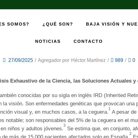
ES SOMOS?
¿QUÉ SON?
BAJA VISIÓN Y NU
tina: Un Análisis Exhaustivo De La Ciencia
NOTICIAS
CONTACTO
Futuro De La Visión
27/09/2025
/
Agregador por
Héctor Martínez
/
989
/
0
isis Exhaustivo de la Ciencia, las Soluciones Actuales y 
 también conocidas por su sigla en inglés IRD (Inherited Ret
 la visión. Son enfermedades genéticas que provocan una pro
1
unción visual y, en muchos casos, a la ceguera.
A pesar de 
 es notable; son responsables del 5% de la ceguera en el mu
3
en niños y adultos jóvenes.
Se estima que, en conjunto, af
2
 de más de 15,000 pacientes afectados solo en España.
Es