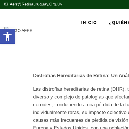
Aerr@retinauruguay.org.uy
INICIO
¿QUIÉN
Abrir barra de herramientas
Distrofias Hereditarias De Re
Distrofias Hereditarias de Retina: Un Anál
Las distrofias hereditarias de retina (DHR),
diverso y complejo de patologías que afectan
coroides, conduciendo a una pérdida de la f
individualmente raras, su impacto colectivo
causas más frecuentes de pérdida de visión 
Europa y Estados Unidos, con una población