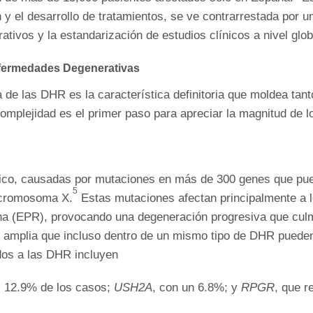
n y el desarrollo de tratamientos, se ve contrarrestada por u
tivos y la estandarización de estudios clínicos a nivel glob
fermedades Degenerativas
 de las DHR es la característica definitoria que moldea tan
omplejidad es el primer paso para apreciar la magnitud de lo
ico, causadas por mutaciones en más de 300 genes que pu
5
l cromosoma X.
Estas mutaciones afectan principalmente a l
etina (EPR), provocando una degeneración progresiva que culm
n amplia que incluso dentro de un mismo tipo de DHR pueden
os a las DHR incluyen
l 12.9% de los casos;
USH2A
, con un 6.8%; y
RPGR
, que r