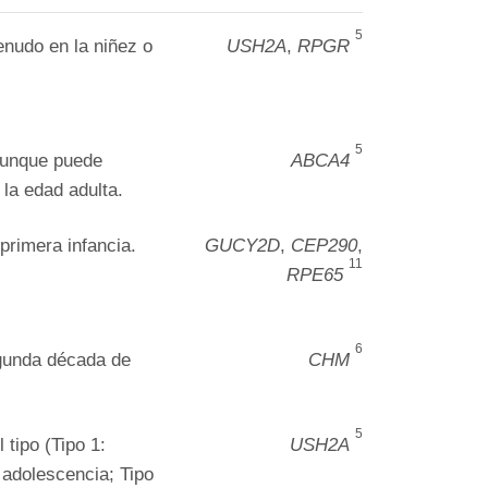
5
enudo en la niñez o
USH2A
,
RPGR
.
5
aunque puede
ABCA4
 la edad adulta.
primera infancia.
GUCY2D
,
CEP290
,
11
RPE65
6
gunda década de
CHM
5
 tipo (Tipo 1:
USH2A
: adolescencia; Tipo