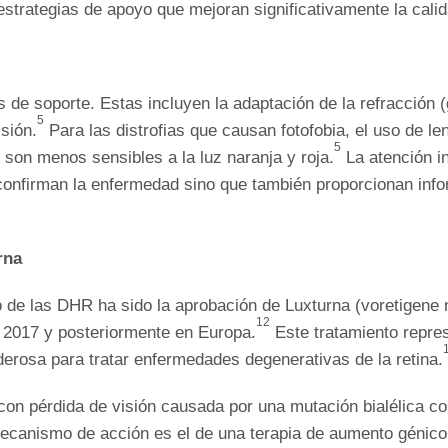
strategias de apoyo que mejoran significativamente la calid
de soporte. Estas incluyen la adaptación de la refracción (
5
sión.
Para las distrofias que causan fotofobia, el uso de l
5
 son menos sensibles a la luz naranja y roja.
La atención in
confirman la enfermedad sino que también proporcionan infor
rna
o de las DHR ha sido la aprobación de Luxturna (voretigene 
12
n 2017 y posteriormente en Europa.
Este tratamiento repres
erosa para tratar enfermedades degenerativas de la retina.
 con pérdida de visión causada por una mutación bialélica c
canismo de acción es el de una terapia de aumento génico, 