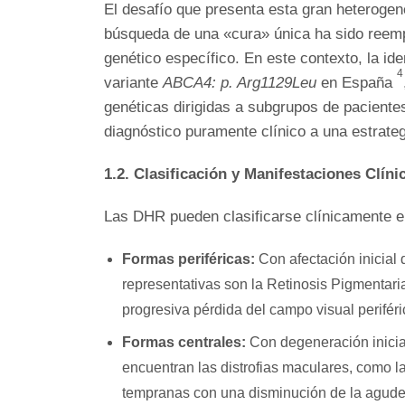
El desafío que presenta esta gran heterogen
búsqueda de una «cura» única ha sido reempl
genético específico. En este contexto, la i
4
variante
ABCA4: p. Arg1129Leu
en España
genéticas dirigidas a subgrupos de pacientes
diagnóstico puramente clínico a una estrateg
1.2. Clasificación y Manifestaciones Clíni
Las DHR pueden clasificarse clínicamente en
Formas periféricas:
Con afectación inicial 
representativas son la Retinosis Pigmentari
progresiva pérdida del campo visual perifér
Formas centrales:
Con degeneración inicial 
encuentran las distrofias maculares, como la
tempranas con una disminución de la agudeza 