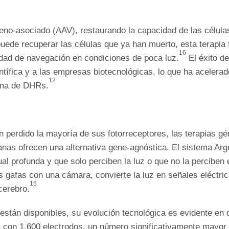
deno-asociado (AAV), restaurando la capacidad de las célula
ede recuperar las células que ya han muerto, esta terapia 
16
idad de navegación en condiciones de poca luz.
El éxito d
ntífica y a las empresas biotecnológicas, lo que ha acelera
12
gama de DHRs.
 perdido la mayoría de sus fotorreceptores, las terapias g
anas ofrecen una alternativa gene-agnóstica. El sistema Argu
al profunda y que solo perciben la luz o que no la perciben 
nas gafas con una cámara, convierte la luz en señales eléctr
15
cerebro.
están disponibles, su evolución tecnológica es evidente en d
 con 1,600 electrodos, un número significativamente mayor q