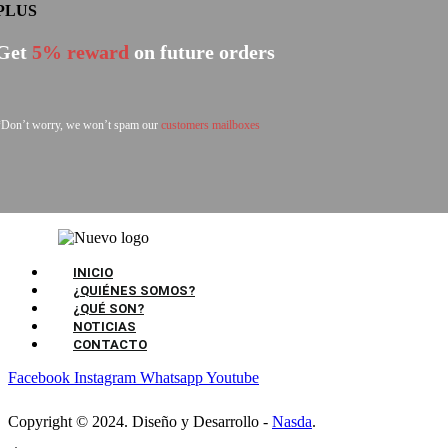
PLUS
Get
5% reward
on future orders
*Don’t worry, we won’t spam our
customers mailboxes
INICIO
¿QUIÉNES SOMOS?
¿QUÉ SON?
NOTICIAS
CONTACTO
Facebook
Instagram
Whatsapp
Youtube
Copyright © 2024. Diseño y Desarrollo -
Nasda
.