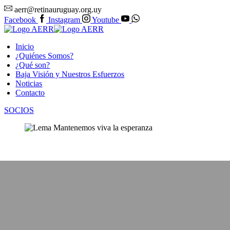
aerr@retinauruguay.org.uy
Facebook
Instagram
Youtube
Inicio
¿Quiénes Somos?
¿Qué son?
Baja Visión y Nuestros Esfuerzos
Noticias
Contacto
SOCIOS