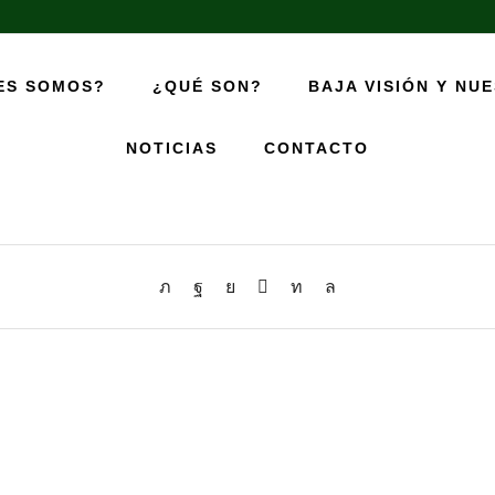
ES SOMOS?
¿QUÉ SON?
BAJA VISIÓN Y NU
Familia Fernandez
NOTICIAS
CONTACTO
18/01/2026
/
Agregador por
Héctor Martínez
/
0