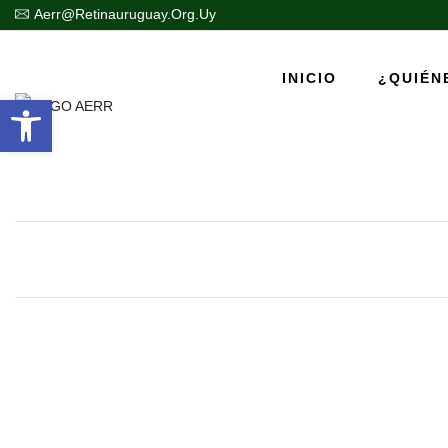
Aerr@retinauruguay.org.uy
INICIO
¿QUIÉN
Abrir barra de herramientas