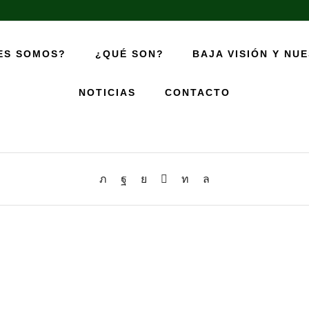
ES SOMOS?
¿QUÉ SON?
BAJA VISIÓN Y NU
Familia Dieste
NOTICIAS
CONTACTO
18/01/2026
/
Agregador por
Héctor Martínez
/
0