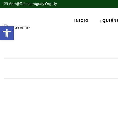
Aerr@retinauruguay.org.uy
INICIO
¿QUIÉN
Abrir barra de herramientas